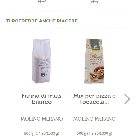
TI POTREBBE ANCHE PIACERE
Farina di mais
Mix per pizza e
bianco
focaccia...
u
fumetto...
se
MOLINO MERANO
MOLINO MERANO
MOL
500 g
(€ 4,30/1000 g)
500 g
(€ 8,80/1000 g)
500