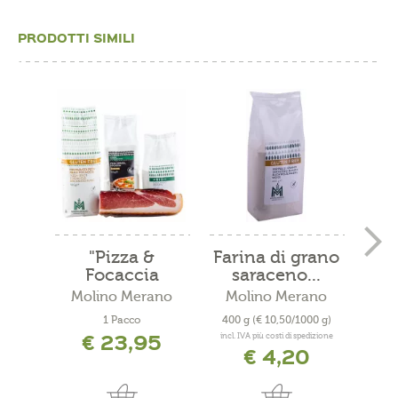
PRODOTTI SIMILI
"Pizza &
Farina di grano
Far
Focaccia
saraceno...
senza...
Molino Merano
Molino Merano
Mo
1 Pacco
400 g
(€ 10,50/1000 g)
500
€ 23,95
incl. IVA più costi di spedizione
incl. 
€ 4,20