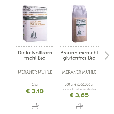
Dinkelvollkorn
Braunhirsemehl
mehl Bio
glutenfrei Bio
Sc
MERANER MÜHLE
MERANER MÜHLE
ME
1 kg
500 g
(€ 7,30/1000 g)
500
€ 3,10
inkl. MwSt. zzgl. Versandkosten
inkl. 
€ 3,65