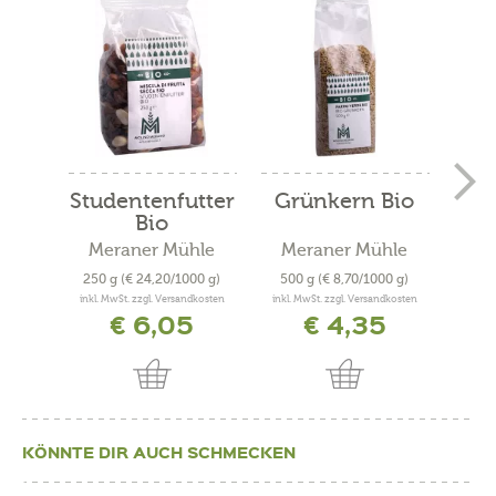
Studentenfutter
Grünkern Bio
Haf
Bio
Meraner Mühle
Meraner Mühle
Me
250 g
(€ 24,20/1000 g)
500 g
(€ 8,70/1000 g)
500
inkl. MwSt. zzgl. Versandkosten
inkl. MwSt. zzgl. Versandkosten
inkl. 
€ 6,05
€ 4,35
KÖNNTE DIR AUCH SCHMECKEN