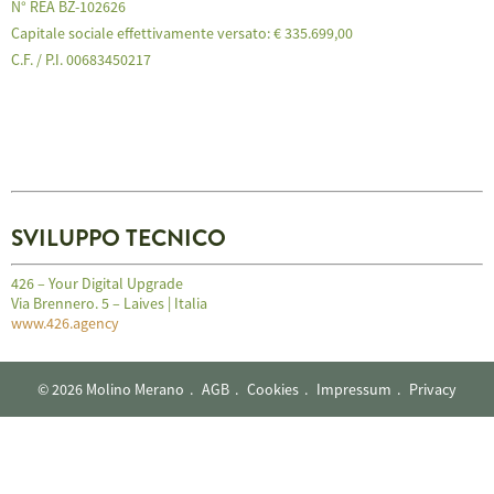
N° REA BZ-102626
Capitale sociale effettivamente versato: € 335.699,00
C.F. / P.I. 00683450217
SVILUPPO TECNICO
426 – Your Digital Upgrade
Via Brennero. 5 – Laives | Italia
www.426.agency
© 2026 Molino Merano
AGB
Cookies
Impressum
Privacy