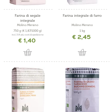
Farina di segale
Farina integrale di farro
integrale
Molino Merano
Molino Merano
750 g
(€ 1,87/1000 g)
1 kg
€ 2,45
incl. IVA più costi di spedizione
€ 1,40