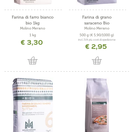
Farina di farro bianco
Farina di grano
bio 1kg
saraceno Bio
Molino Merano
Molino Merano
1 kg
500 g
(€ 5,90/1000 g)
€ 3,30
incl. IVA più costi di spedizione
€ 2,95