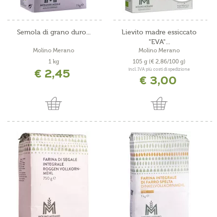
Semola di grano duro...
Lievito madre essiccato
"EVA"...
Molino Merano
Molino Merano
1 kg
105 g
(€ 2,86/100 g)
€ 2,45
incl. IVA più costi di spedizione
€ 3,00