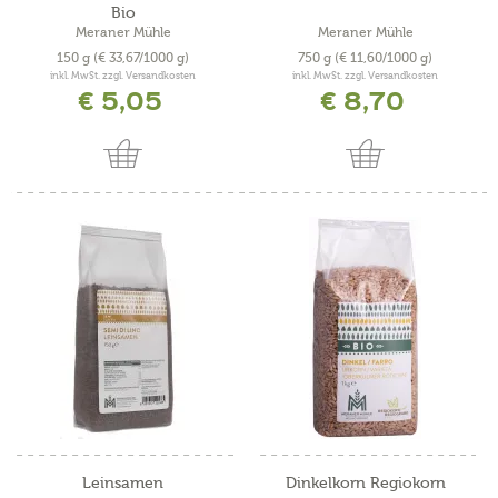
Bio
Meraner Mühle
Meraner Mühle
150 g
(€ 33,67/1000 g)
750 g
(€ 11,60/1000 g)
inkl. MwSt. zzgl. Versandkosten
inkl. MwSt. zzgl. Versandkosten
€ 5,05
€ 8,70
Leinsamen
Dinkelkorn Regiokorn