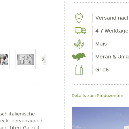
Versand nac
4-7 Werktage
Mais
Meran & Um
Grieß
Details zum Produzenten
sch italienische
hmeckt hervorragend
gerichten. Garzeit: