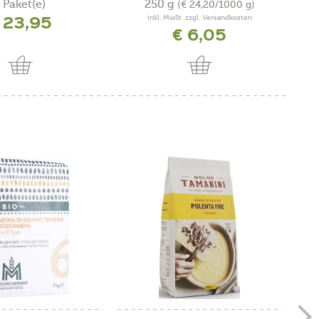
 Paket(e)
250 g
(€ 24,20/1000 g)
 23,95
inkl. MwSt. zzgl. Versandkosten
€ 6,05