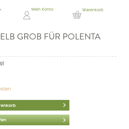
Mein Konto
Warenkorb
GELB GROB FÜR POLENTA
g)
osten
renkorb
fen