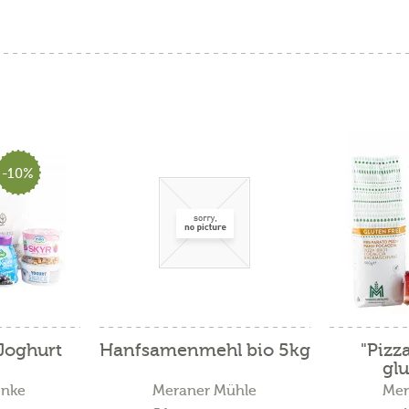
-10%
Joghurt
Hanfsamenmehl bio 5kg
"Pizz
glu
enke
Meraner Mühle
Mer