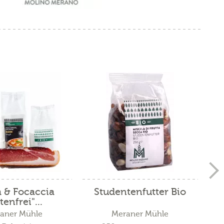
a & Focaccia
Studentenfutter Bio
We
tenfrei"...
aner Mühle
Meraner Mühle