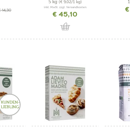
5 kg
1
(€ 9,02/1 kg)
€
inkl. MwSt. zzgl. Versandkosten
 14,30
€ 45,10
KUNDEN-
LIEBLING