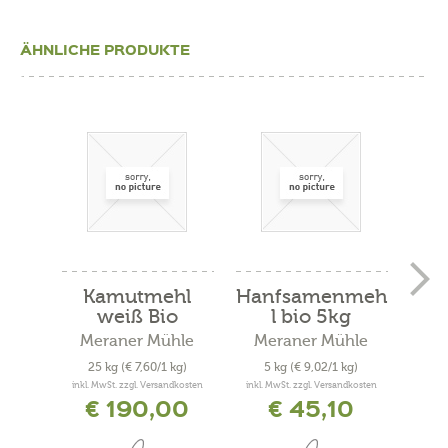
ÄHNLICHE PRODUKTE
Kamutmehl
Hanfsamenmeh
Wei
weiß Bio
l bio 5kg
2 
Meraner Mühle
Meraner Mühle
Me
25 kg
(€ 7,60/1 kg)
5 kg
(€ 9,02/1 kg)
5
inkl. MwSt. zzgl. Versandkosten
inkl. MwSt. zzgl. Versandkosten
inkl. 
€ 190,00
€ 45,10