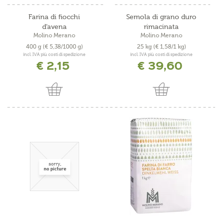
Farina di fiocchi
Semola di grano duro
d'avena
rimacinata
Molino Merano
Molino Merano
400 g
(€ 5,38/1000 g)
25 kg
(€ 1,58/1 kg)
incl. IVA più costi di spedizione
incl. IVA più costi di spedizione
€ 2,15
€ 39,60