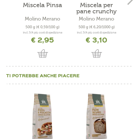
Miscela Pinsa
Miscela per
M
pane crunchy
mais
m
Molino Merano
Molino Merano
Mo
500 g
(€ 0,59/100 g)
500 g
(€ 6,20/1000 g)
200
incl. IVA più costi di spedizione
incl. IVA più costi di spedizione
incl. 
€ 2,95
€ 3,10
TI POTREBBE ANCHE PIACERE