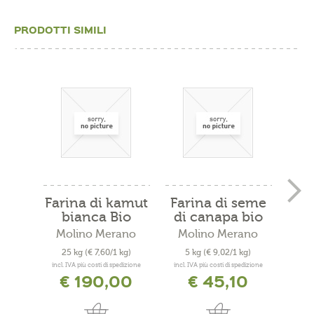
PRODOTTI SIMILI
Farina di kamut
Farina di seme
Fari
bianca Bio
di canapa bio
5kg
Molino Merano
Molino Merano
Mo
25 kg
(€ 7,60/1 kg)
5 kg
(€ 9,02/1 kg)
400
incl. IVA più costi di spedizione
incl. IVA più costi di spedizione
incl. 
€ 190,00
€ 45,10