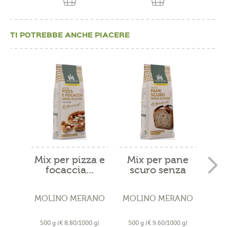
TI POTREBBE ANCHE PIACERE
Mix per pizza e
Mix per pane
focaccia...
scuro senza
u
glutine
se
MOLINO MERANO
MOLINO MERANO
MOL
500 g
(€ 8,80/1000 g)
500 g
(€ 9,60/1000 g)
500