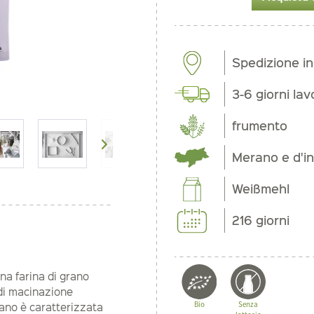
Spedizione i
3-6 giorni lav
frumento
Merano e d'in
Weißmehl
216 giorni
na farina di grano
 di macinazione
Bio
Senza
rano è caratterizzata