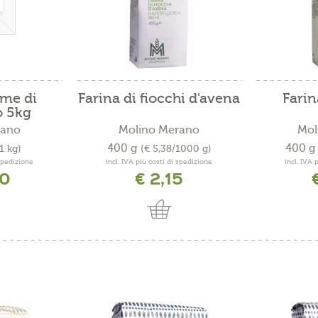
eme di
Farina di fiocchi d'avena
Farin
o 5kg
rano
Molino Merano
Mol
400 g
400 
1 kg)
(€ 5,38/1000 g)
 spedizione
incl. IVA più costi di spedizione
incl. IVA 
10
€ 2,15