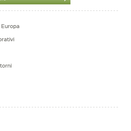
n Europa
orativi
torni