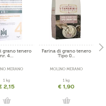
i grano tenero
Farina di grano tenero
Fa
nr. 4...
Tipo 0...
INO MERANO
MOLINO MERANO
1 kg
1 kg
€ 2,15
€ 1,90