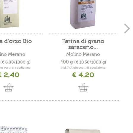
a d'orzo Bio
Farina di grano
F
saraceno...
ino Merano
Molino Merano
g
400 g
(€ 6,00/1000 g)
(€ 10,50/1000 g)
più costi di spedizione
incl. IVA più costi di spedizione
€ 2,40
€ 4,20