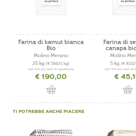
Farina di kamut bianca
Farina di s
Bio
canapa bi
Molino Merano
Molino Me
25 kg
5 kg
(€ 7,60/1 kg)
(€ 9,02/
incl. IVA più costi di spedizione
incl. IVA più costi di
€ 190,00
€ 45,
TI POTREBBE ANCHE PIACERE