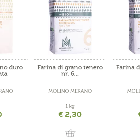
ano duro
Farina di grano tenero
Farina d
ata
nr. 6...
RANO
MOLINO MERANO
MOL
1 kg
0
€ 2,30