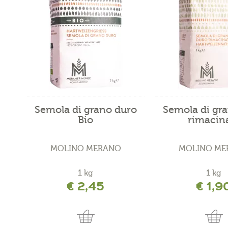
Semola di grano duro
Semola di gr
Bio
rimacin
MOLINO MERANO
MOLINO ME
1 kg
1 kg
€ 2,45
€ 1,9