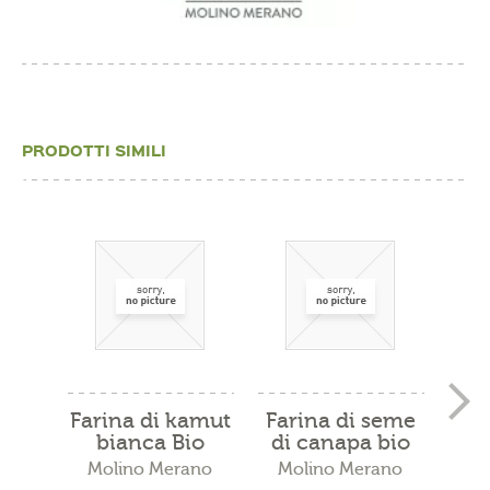
PRODOTTI SIMILI
Farina di kamut
Farina di seme
Fari
bianca Bio
di canapa bio
5kg
Molino Merano
Molino Merano
Mo