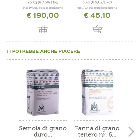
25 kg
(€ 7,60/1 kg)
5 kg
(€ 9,02/1 kg)
400
incl. IVA più costi di spedizione
incl. IVA più costi di spedizione
incl. 
€ 190,00
€ 45,10
TI POTREBBE ANCHE PIACERE
Semola di grano
Farina di grano
Sem
duro...
tenero nr. 6...